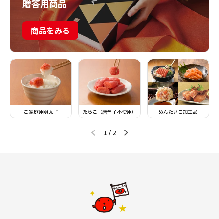
贈答用商品
商品をみる
ご家庭用明太子
たらこ（唐辛子不使用）
めんたいこ加工品
1
/
2