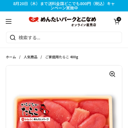
コンテンツへスキップ
8月20日（木）まで送料全国どこでも800円（税込）キャ
ンペーン実施中
カートを開く
0
メニューを開く
ホーム
/
人気商品
/
ご家庭用たらこ 400g