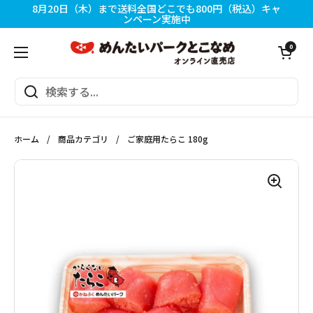
コンテンツへスキップ
8月20日（木）まで送料全国どこでも800円（税込）キャ
ンペーン実施中
カートを開く
0
メニューを開く
ホーム
/
商品カテゴリ
/
ご家庭用たらこ 180g