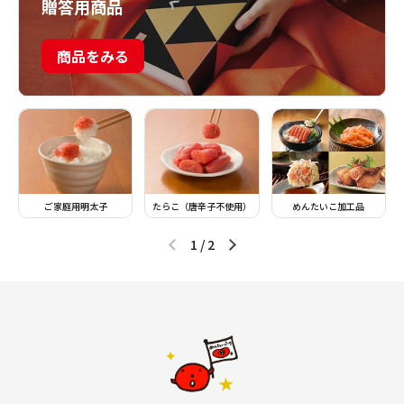
贈答用商品
商品をみる
ご家庭用明太子
たらこ（唐辛子不使用）
めんたいこ加工品
1
/
2